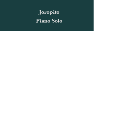
Joropito
Piano Solo
Jacarandas en el Suelo
Piano Solo