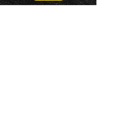
Jóvenes son Todos
Flauta, Cello, Barítono
+
¡Escucha mi
música!